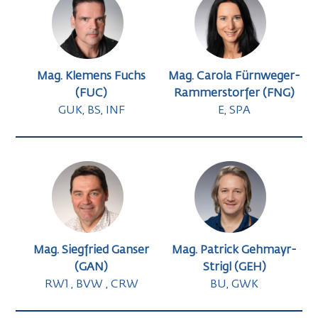
Mag. Klemens Fuchs
Mag. Carola Fürnweger-
(FUC)
Rammerstorfer (FNG)
GUK, BS, INF
E, SPA
Mag. Siegfried Ganser
Mag. Patrick Gehmayr-
(GAN)
Strigl (GEH)
RW1 , BVW , CRW
BU, GWK