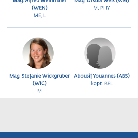
Mag. Alfred Weinmaier
Mag. Ursula Weis (WEI)
(WEN)
M, PHY
ME, L
Mag. Stefanie Wickgruber
Abousif Youannes (ABS)
(WIC)
kopt. REL
M