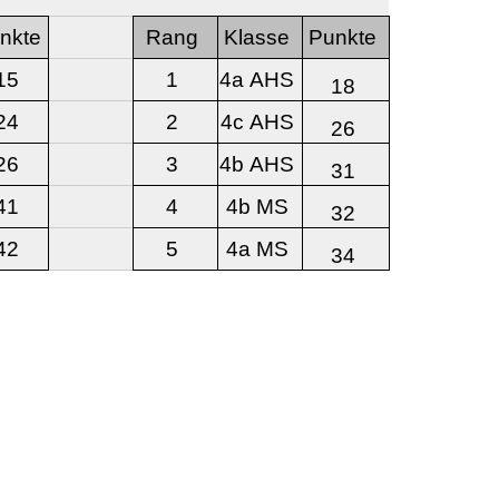
nkte
Rang
Klasse
Punkte
15
1
4a AHS
18
24
2
4c AHS
26
26
3
4b AHS
31
41
4
4b MS
32
42
5
4a MS
34