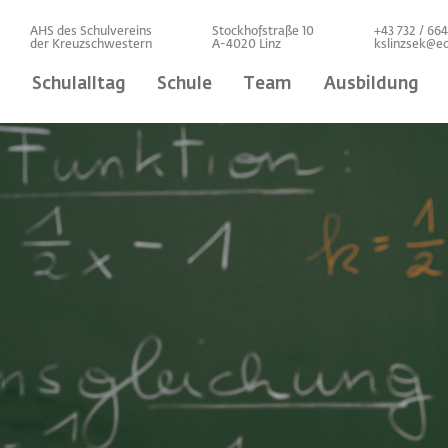
Direkt
AHS des Schulvereins
Stockhofstraße 10
+43 732 / 66
zum
der Kreuzschwestern
A-4020 Linz
kslinzsek@ed
Inhalt
Hauptnavigation
Schulalltag
Schule
Team
Ausbildung