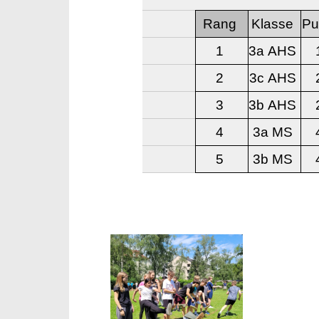
Rang
Klasse
Pu
1
3a AHS
2
3c AHS
3
3b AHS
4
3a MS
5
3b MS